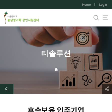
바
Home
Login
로
가
기
메
뉴
티솔루션
후속보육 입주기업