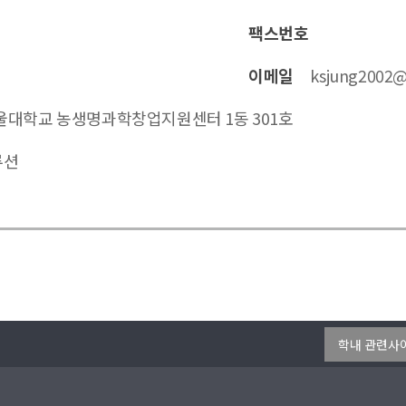
팩스번호
이메일
ksjung2002@
서울대학교 농생명과학창업지원센터 1동 301호
류션
학내 관련사