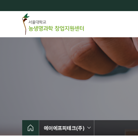
바
로
가
기
메
뉴
에이에프피테크(주)