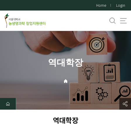
바
Home
Login
로
가
기
메
뉴
역대학장
역대학장